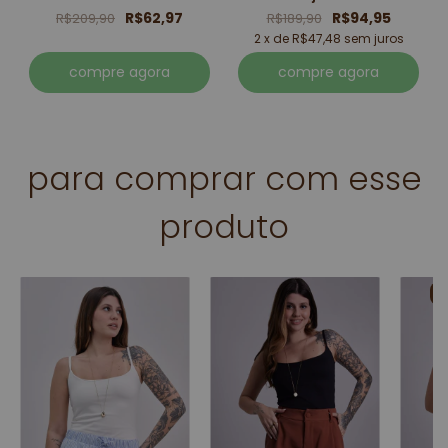
R$62,97
R$94,95
R$209,90
R$189,90
2 x de R$47,48 sem juros
compre agora
compre agora
para comprar com esse
produto
a