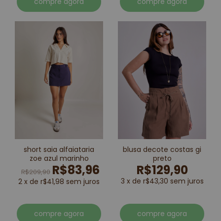
compre agora
compre agora
short saia alfaiataria
blusa decote costas gi
zoe azul marinho
preto
R$83,96
R$129,90
R$209,90
3 x de r$43,30 sem juros
2 x de r$41,98 sem juros
compre agora
compre agora