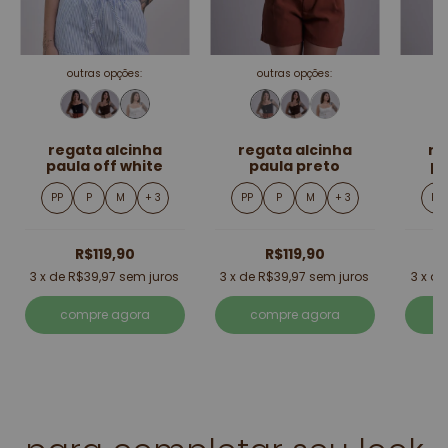
outras opções:
outras opções:
regata alcinha
regata alcinha
re
paula off white
paula preto
p
PP
P
M
+ 3
PP
P
M
+ 3
PP
R$119,90
R$119,90
3
x de
R$39,97
sem juros
3
x de
R$39,97
sem juros
3
x d
compre agora
compre agora