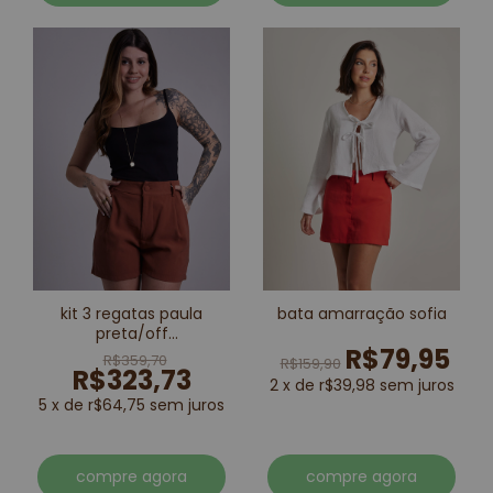
kit 3 regatas paula
bata amarração sofia
preta/off
R$79,95
white/marrom
R$359,70
R$159,90
R$323,73
2 x de r$39,98 sem juros
5 x de r$64,75 sem juros
compre agora
compre agora