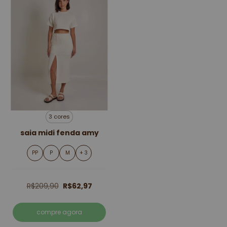
3 cores
saia midi fenda amy
PP
P
M
+ 3
R$209,90
R$62,97
compre agora