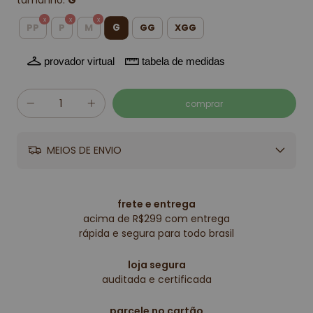
tamanho:
G
G
PP
P
M
GG
XGG
provador virtual
tabela de medidas
MEIOS DE ENVIO
frete e entrega
acima de R$299 com entrega
rápida e segura para todo brasil
loja segura
auditada e certificada
parcele no cartão