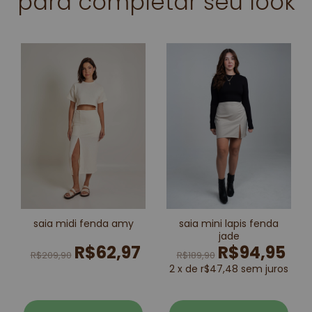
para completar seu look
saia midi fenda amy
saia mini lapis fenda
jade
R$62,97
R$94,95
R$209,90
R$189,90
2 x de r$47,48 sem juros