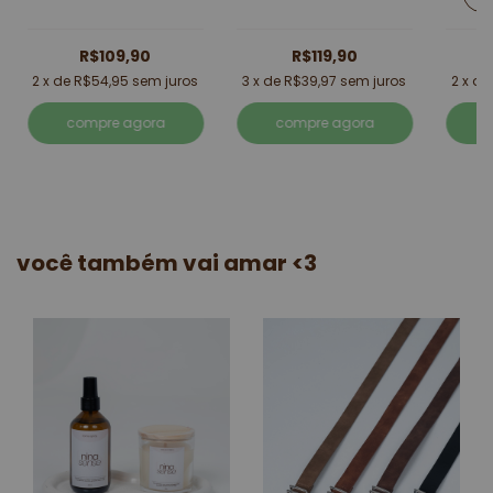
R$109,90
R$119,90
2
x de
R$54,95
sem juros
3
x de
R$39,97
sem juros
2
x d
compre agora
compre agora
você também vai amar <3