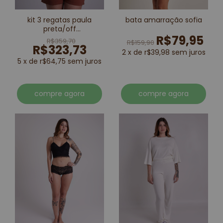
kit 3 regatas paula
bata amarração sofia
preta/off
R$79,95
white/marrom
R$359,70
R$159,90
R$323,73
2 x de r$39,98 sem juros
5 x de r$64,75 sem juros
compre agora
compre agora