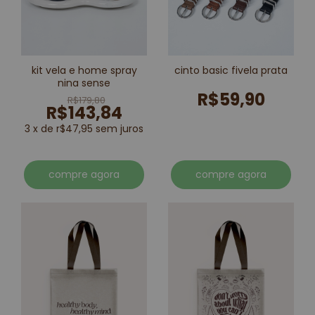
kit vela e home spray
cinto basic fivela prata
nina sense
R$59,90
R$179,80
R$143,84
3 x de r$47,95 sem juros
compre agora
compre agora