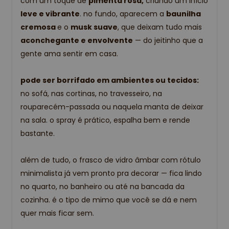
com um toque de
pimenta rosa,
criando um início
leve e vibrante
. no fundo, aparecem a
baunilha
cremosa
e o
musk suave
, que deixam tudo mais
aconchegante e envolvente
— do jeitinho que a
gente ama sentir em casa.
pode ser borrifado em ambientes ou tecidos:
no sofá, nas cortinas, no travesseiro, na
rouparecém-passada ou naquela manta de deixar
na sala. o spray é prático, espalha bem e rende
bastante.
além de tudo, o frasco de vidro âmbar com rótulo
minimalista já vem pronto pra decorar — fica lindo
no quarto, no banheiro ou até na bancada da
cozinha. é o tipo de mimo que você se dá e nem
quer mais ficar sem.