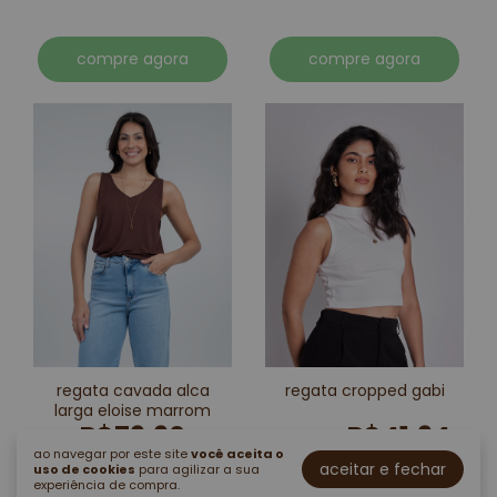
compre agora
compre agora
regata cavada alca
regata cropped gabi
larga eloise marrom
R$79,90
R$41,94
R$69,90
ao navegar por este site
você aceita o
2 x de r$39,95 sem juros
aceitar e fechar
uso de cookies
para agilizar a sua
experiência de compra.