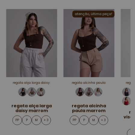
atenção, última peça!
regata alça larga daisy:
regata alcinha paula:
regat
regata alça larga
regata alcinha
daisy marrom
paula marrom
re
visc
PP
P
M
+ 3
PP
P
M
+ 3
P