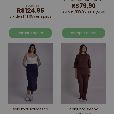
R$79,90
R$249,90
R$124,95
2 x de r$39,95 sem juros
3 x de r$41,65 sem juros
compre agora
compre agora
saia midi francesca
conjunto sleepy
marrom