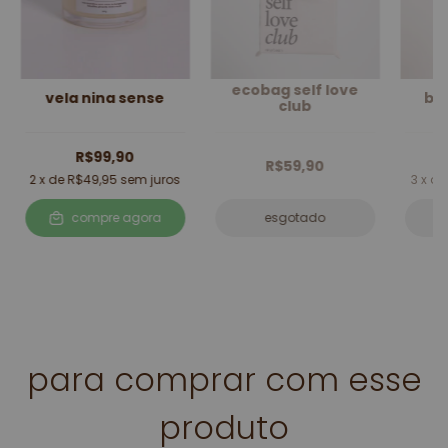
ecobag self love
vela nina sense
bol
club
R$99,90
R$59,90
2
x de
R$49,95
sem juros
3
x d
compre agora
esgotado
para comprar com esse
produto