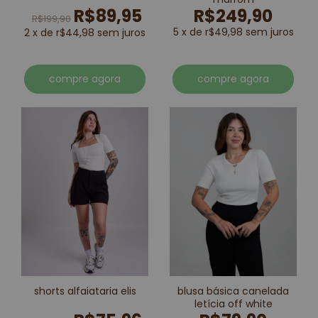
R$89,95
R$249,90
R$199,90
5 x de r$49,98 sem juros
2 x de r$44,98 sem juros
compre agora
compre agora
shorts alfaiataria elis
blusa básica canelada
letícia off white