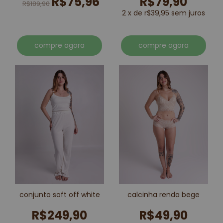
R$75,96
R$79,90
R$189,90
2 x de r$39,95 sem juros
compre agora
compre agora
conjunto soft off white
calcinha renda bege
R$249,90
R$49,90