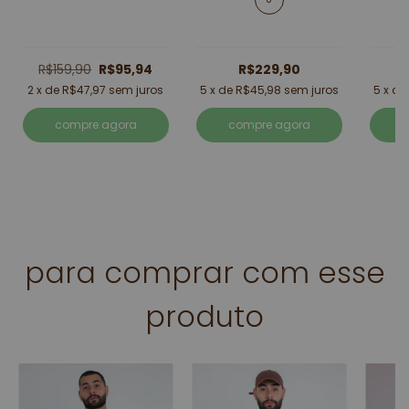
R$159,90
R$95,94
R$229,90
2
x de
R$47,97
sem juros
5
x de
R$45,98
sem juros
5
x d
compre agora
compre agora
para comprar com esse
produto