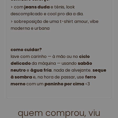
> com
 jeans duda 
e tênis, look 
descomplicado e cool pro dia a dia. 
> sobreposição de uma t-shirt amour, vibe 
moderna e urbana
como cuidar?
lave com carinho — à mão ou no 
ciclo 
delicado 
da máquina — usando 
sabão 
neutro 
e 
água fria
. nada de alvejante. 
seque 
à sombra 
e, na hora de passar, use 
ferro 
morno 
com um 
paninho por cima 
<3 
quem comprou, viu