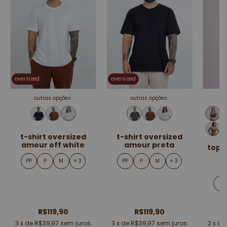
oversized
oversized
outras opções:
outras opções:
t-shirt oversized
t-shirt oversized
amour off white
amour preta
top 
PP
P
M
+ 3
PP
P
M
+ 3
P
R$119,90
R$119,90
3
x de
R$39,97
sem juros
3
x de
R$39,97
sem juros
2
x d