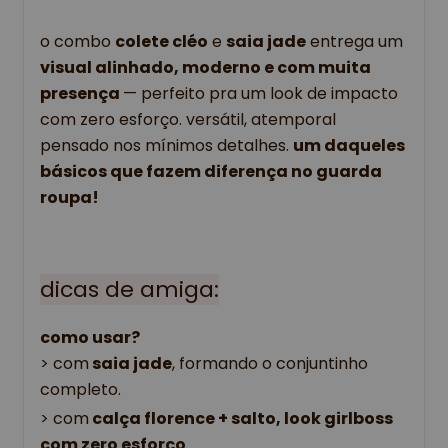
o combo 
colete cléo
 e
saia jade
 entrega um 
visual alinhado, moderno e com muita 
presença 
— perfeito pra um look de impacto 
com zero esforço. versátil, atemporal 
pensado nos mínimos detalhes. 
um daqueles 
básicos que fazem diferença no 
guarda 
roupa!
dicas de amiga:
como usar?
> com
 saia jade
, formando o conjuntinho 
completo.
> com
 calça florence + salto, look girlboss 
com zero esforço
.