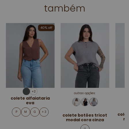
também
40% off
+2
outras opções:
colete alfaiataria
eva
P
M
G
+ 3
colet
colete botões tricot
mo
modal cora cinza
U