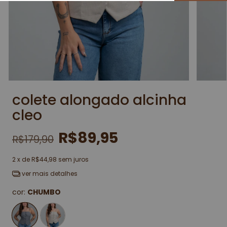
colete alongado alcinha
cleo
R$89,95
R$179,90
2
x de
R$44,98
sem juros
ver mais detalhes
cor:
CHUMBO