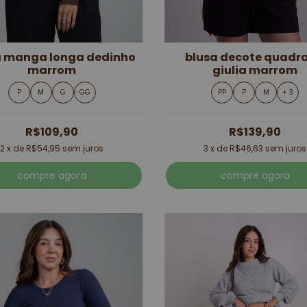
a manga longa dedinho
blusa decote quadr
marrom
giulia marrom
P
M
G
GG
PP
P
M
+ 3
R$109,90
R$139,90
2
x de
R$54,95
sem juros
3
x de
R$46,63
sem juros
compre agora
compre agora