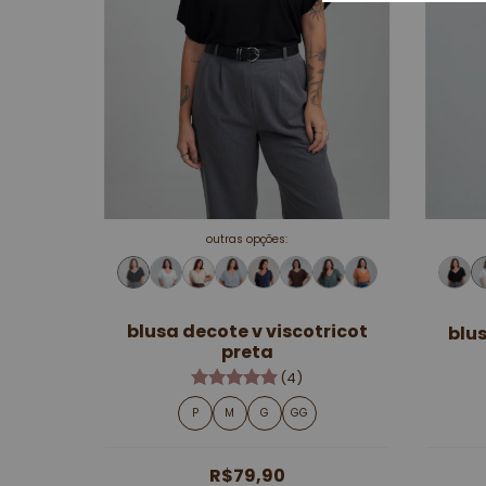
outras opções:
blusa decote v viscotricot
blus
preta
(4)
P
M
G
GG
R$79,90