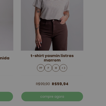
t-shirt yasmin listras
amida
marrom
PP
P
M
+ 3
R$99,90
R$59,94
compre agora