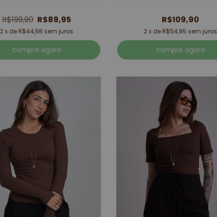
R$199,90
R$89,95
R$109,90
2
x de
R$44,98
sem juros
2
x de
R$54,95
sem juros
compre agora
compre agora