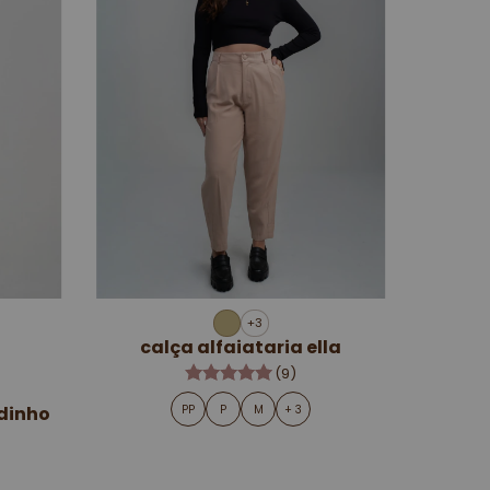
+3
calça alfaiataria ella
(9)
PP
P
M
+ 3
dinho