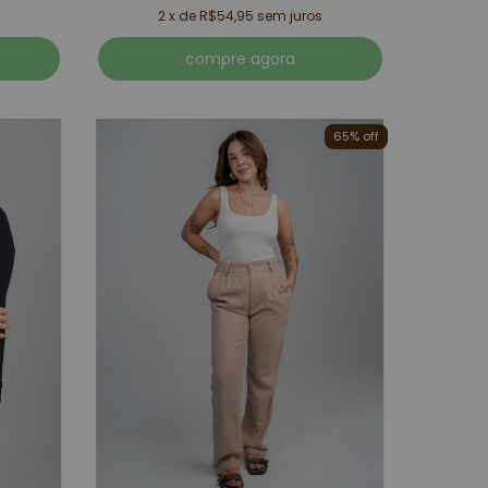
2
x de
R$54,95
sem juros
compre agora
65% off