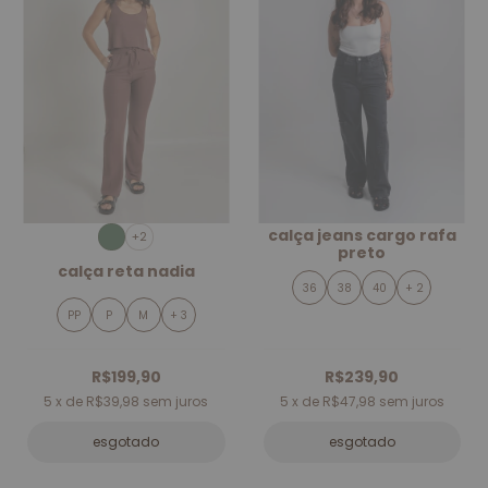
calça jeans cargo rafa
+2
preto
calça reta nadia
36
38
40
+ 2
PP
P
M
+ 3
R$199,90
R$239,90
5
x de
R$39,98
sem juros
5
x de
R$47,98
sem juros
esgotado
esgotado