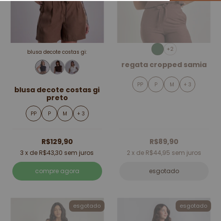
+2
blusa decote costas gi:
regata cropped samia
PP
P
M
+ 3
blusa decote costas gi
preto
PP
P
M
+ 3
R$129,90
R$89,90
3
x de
R$43,30
sem juros
2
x de
R$44,95
sem juros
compre agora
esgotado
esgotado
esgotado