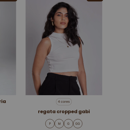
ria
4 cores
regata cropped gabi
P
M
G
GG