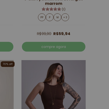
marrom
(1)
PP
P
M
+ 3
R$99,90
R$59,94
compre agora
70% off