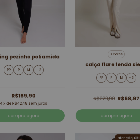
3 cores
ing pezinho poliamida
calça flare fenda si
PP
P
M
+ 2
PP
P
M
+ 3
R$169,90
R$229,90
R$68,97
4
x de
R$42,48
sem juros
compre agora
compre agora
atenção, últ