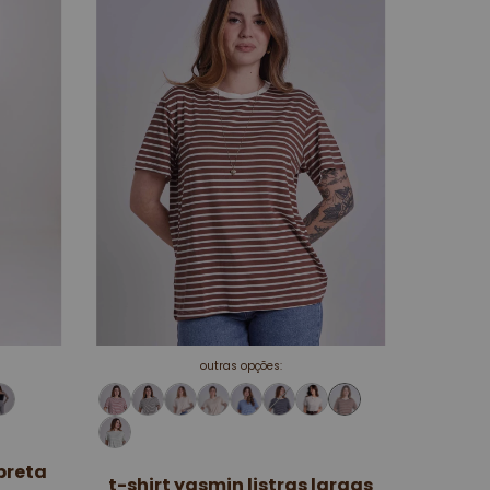
outras opções:
preta
t-shirt yasmin listras largas