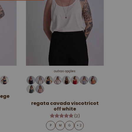
outras opções:
bege
regata cavada viscotricot
off white
(2)
P
M
G
+ 2