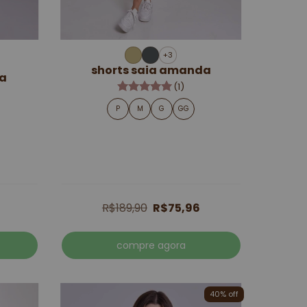
+3
shorts saia amanda
ca
(1)
P
M
G
GG
R$189,90
R$75,96
compre agora
40% off