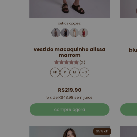
outras opções:
vestido macaquinho alissa
bl
marrom
(2)
PP
P
M
+ 3
R$219,90
5
x de
R$43,98
sem juros
compre agora
65% off