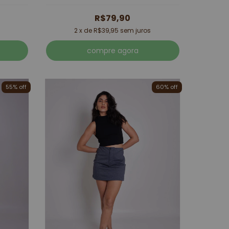
R$79,90
2
x de
R$39,95
sem juros
compre agora
55% off
60% off