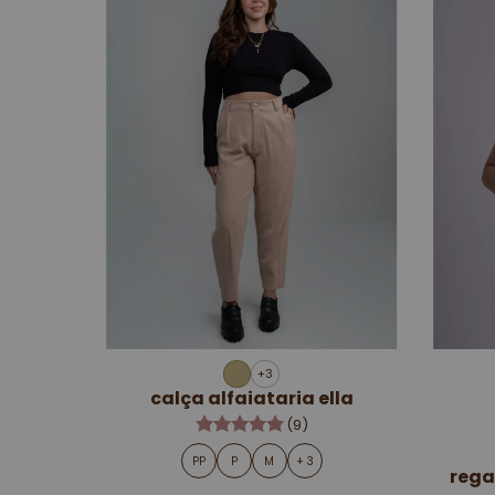
+3
calça alfaiataria ella
(9)
PP
P
M
+ 3
rega