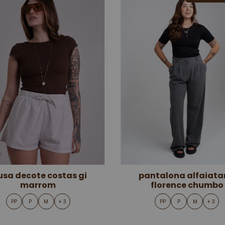
usa decote costas gi
pantalona alfaiata
marrom
florence chumbo
PP
P
M
+ 3
PP
P
M
+ 3