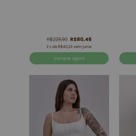
R$229,90
R$80,46
2
x de
R$40,23
sem juros
compre agora