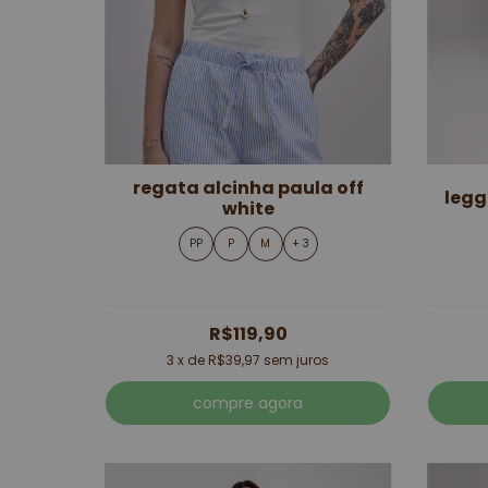
regata alcinha paula off
legg
white
PP
P
M
+ 3
R$119,90
3
x de
R$39,97
sem juros
compre agora