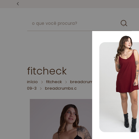
unissex
kits
fitcheck
início
fitcheck
breadcrumbs.look-do-dia-15-
09-3
breadcrumbs.c