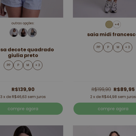
outras opções:
+4
saia midi frances
PP
P
M
+ 3
usa decote quadrado
giulia preto
PP
P
M
+ 3
R$139,90
R$199,90
R$89,95
3
x de
R$46,63
sem juros
2
x de
R$44,98
sem juros
compre agora
compre agora