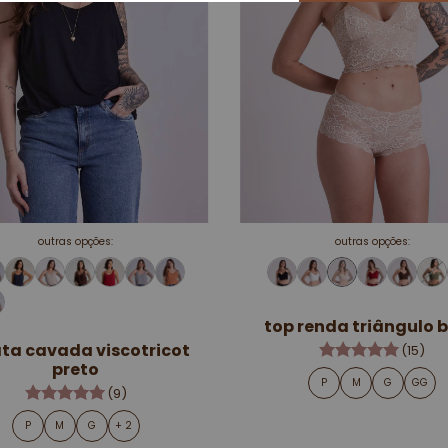
outras opções:
outras opções:
top renda triângulo 
ta cavada viscotricot
(15)
preto
P
M
G
GG
(9)
P
M
G
+ 2