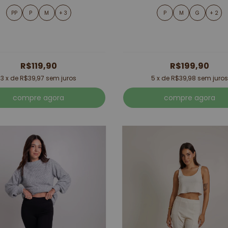
PP
P
M
+ 3
P
M
G
+ 2
R$119,90
R$199,90
3
x de
R$39,97
sem juros
5
x de
R$39,98
sem juros
compre agora
compre agora