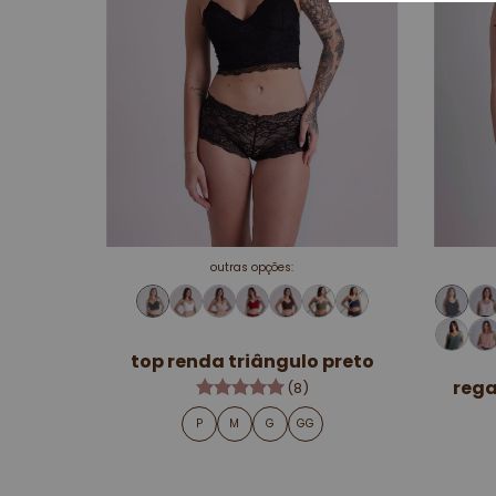
outras opções:
top renda triângulo preto
rega
(8)
P
M
G
GG