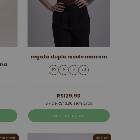
regata dupla nicole marrom
ena
PP
P
M
+ 3
R$129,90
3
x de
R$43,30
sem juros
compre agora
ima peça!
40% off