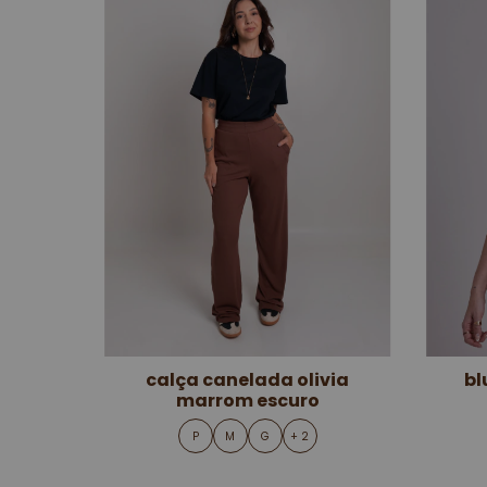
calça canelada olivia
bl
marrom escuro
P
M
G
+ 2