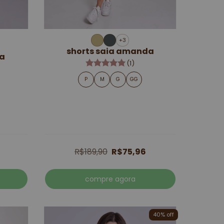
+3
shorts saia amanda
ca
(1)
P
M
G
GG
R$189,90
R$75,96
compre agora
40% off