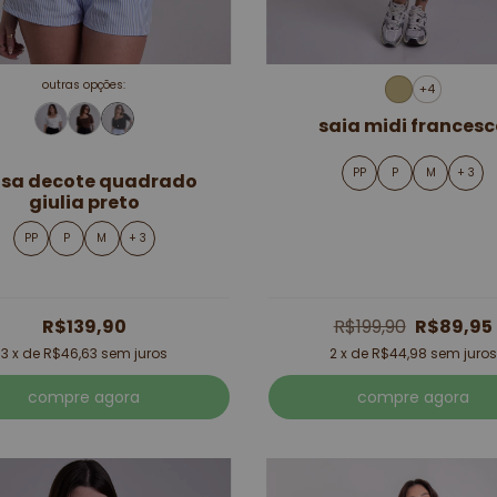
outras opções:
+4
saia midi frances
PP
P
M
+ 3
usa decote quadrado
giulia preto
PP
P
M
+ 3
R$139,90
R$199,90
R$89,95
3
x de
R$46,63
sem juros
2
x de
R$44,98
sem juros
compre agora
compre agora