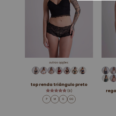
outras opções:
top renda triângulo preto
rega
(8)
P
M
G
GG