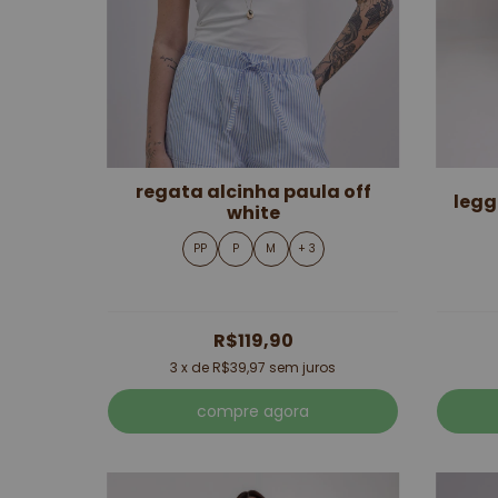
regata alcinha paula off
legg
white
PP
P
M
+ 3
R$119,90
3
x de
R$39,97
sem juros
compre agora