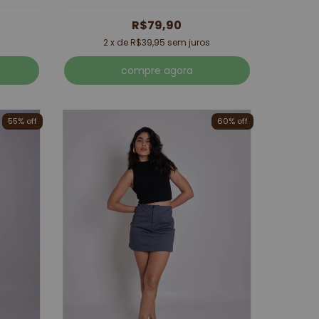
R$79,90
2
x de
R$39,95
sem juros
compre agora
55% off
60% off