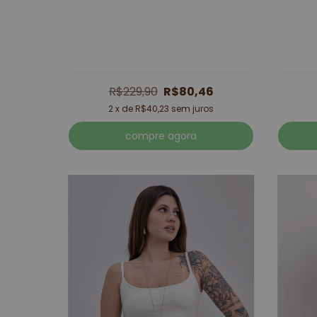
R$229,90
R$80,46
2
x de
R$40,23
sem juros
compre agora