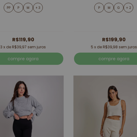
PP
P
M
+ 3
P
M
G
+ 2
R$119,90
R$199,90
3
x de
R$39,97
sem juros
5
x de
R$39,98
sem juros
compre agora
compre agora