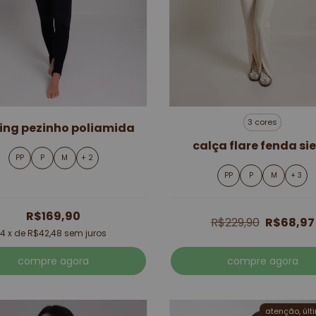
3 cores
ing pezinho poliamida
calça flare fenda si
PP
P
M
+ 2
PP
P
M
+ 3
R$169,90
R$229,90
R$68,97
4
x de
R$42,48
sem juros
compre agora
compre agora
atenção, últ