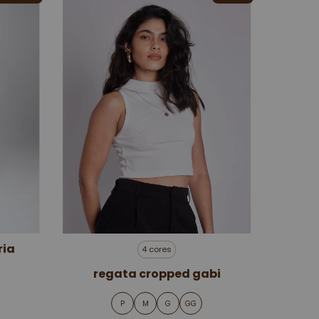
ria
4 cores
regata cropped gabi
P
M
G
GG