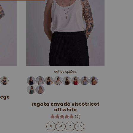
outras opções:
bege
regata cavada viscotricot
off white
(2)
P
M
G
+ 2