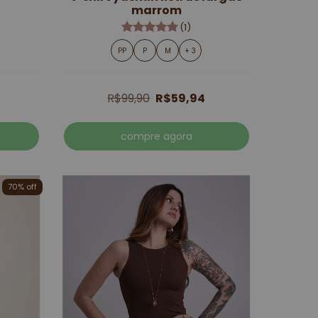
marrom
(1)
PP
P
M
+ 3
R$99,90
R$59,94
compre agora
70% off