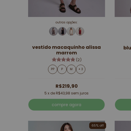
outras opções:
vestido macaquinho alissa
bl
marrom
(2)
PP
P
M
+ 3
R$219,90
5
x de
R$43,98
sem juros
compre agora
65% off