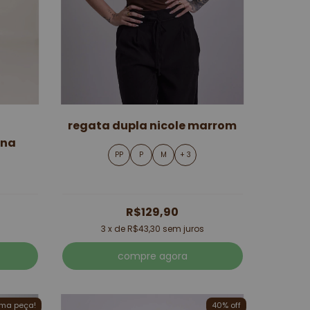
regata dupla nicole marrom
ena
PP
P
M
+ 3
R$129,90
3
x de
R$43,30
sem juros
compre agora
ima peça!
40% off