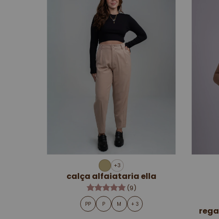
+3
calça alfaiataria ella
(9)
PP
P
M
+ 3
rega