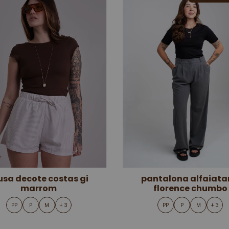
usa decote costas gi
pantalona alfaiata
marrom
florence chumbo
PP
P
M
+ 3
PP
P
M
+ 3