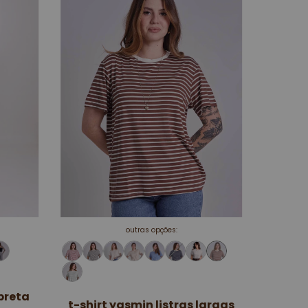
outras opções:
preta
t-shirt yasmin listras largas