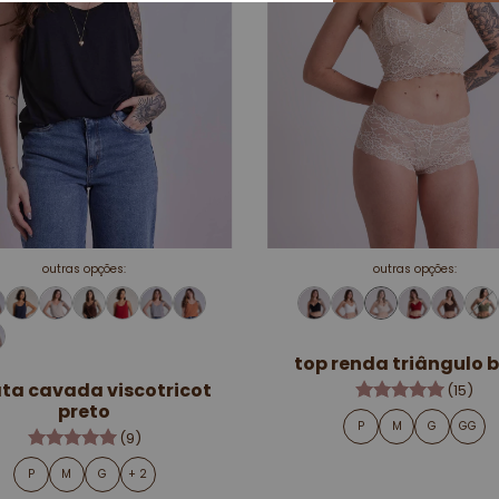
outras opções:
outras opções:
top renda triângulo 
ta cavada viscotricot
(15)
preto
P
M
G
GG
(9)
P
M
G
+ 2