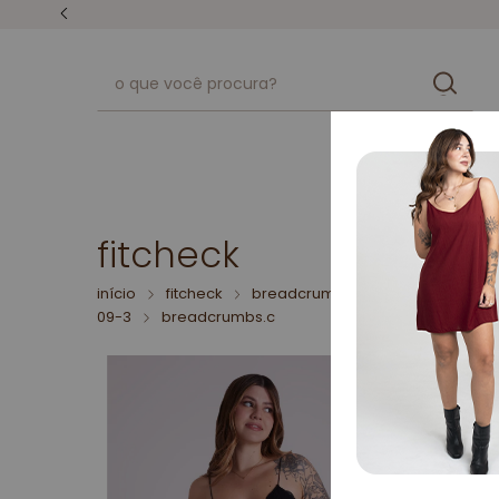
unissex
kits
fitcheck
início
fitcheck
breadcrumbs.look-do-dia-08-
09-3
breadcrumbs.c