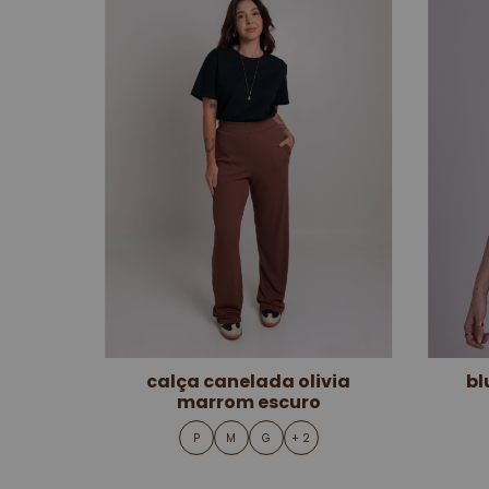
calça canelada olivia
bl
marrom escuro
P
M
G
+ 2