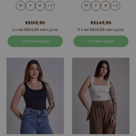
PP
P
M
+ 3
PP
P
M
+ 3
R$109,90
R$249,90
2
x de
R$54,95
sem juros
5
x de
R$49,98
sem juros
compre agora
compre agora