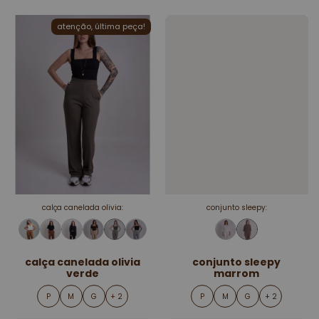
atenção, última peça!
calça canelada olivia:
conjunto sleepy:
calça canelada olivia
conjunto sleepy
verde
marrom
P
M
G
+ 2
P
M
G
+ 2