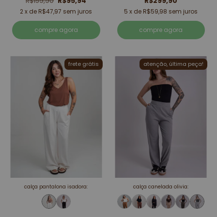
R$159,90
R$95,94
R$299,90
2
x de
R$47,97
sem juros
5
x de
R$59,98
sem juros
compre agora
compre agora
frete grátis
atenção, última peça!
calça pantalona isadora:
calça canelada olivia: