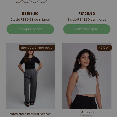
R$199,90
R$129,90
5
x de
R$39,98
sem juros
3
x de
R$43,30
sem juros
compre agora
compre agora
atenção, última peça!
40% off
4 cores
pantalona alfaiataria florence: