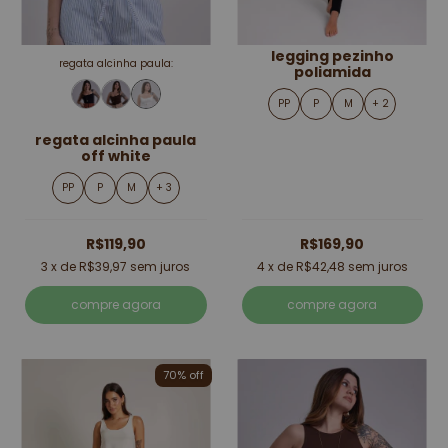
legging pezinho
regata alcinha paula:
poliamida
PP
P
M
+ 2
regata alcinha paula
off white
PP
P
M
+ 3
R$119,90
R$169,90
3
x de
R$39,97
sem juros
4
x de
R$42,48
sem juros
compre agora
compre agora
70% off