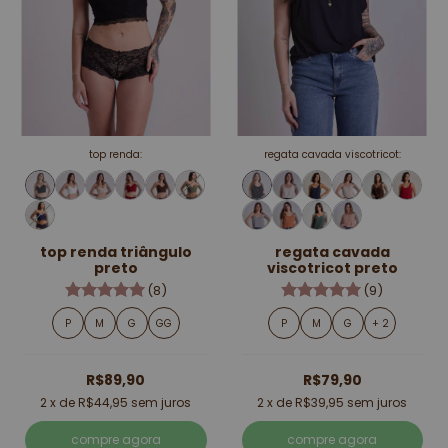
top renda:
regata cavada viscotricot:
top renda triângulo
regata cavada
preto
viscotricot preto
(8)
(9)
P
M
G
GG
P
M
G
+ 2
R$89,90
R$79,90
2
x de
R$44,95
sem juros
2
x de
R$39,95
sem juros
compre agora
compre agora