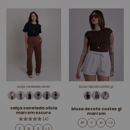
calça canelada olivia:
blusa decote costas gi:
calça canelada olivia
blusa decote costas gi
marrom escuro
marrom
(4)
PP
P
M
+ 3
P
M
G
+ 2