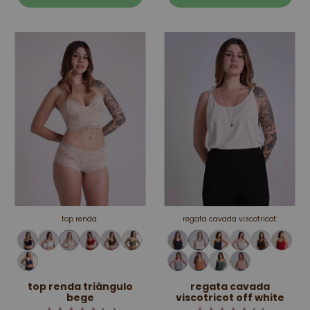
top renda:
regata cavada viscotricot:
top renda triângulo
regata cavada
bege
viscotricot off white