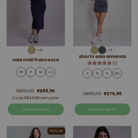
+4
+3
shorts saia amanda
saia midi francesca
(1)
PP
P
M
+ 3
P
M
G
GG
R$199,90
R$89,95
R$189,90
R$75,96
2
x de
R$44,98
sem juros
compre agora
compre agora
65% off