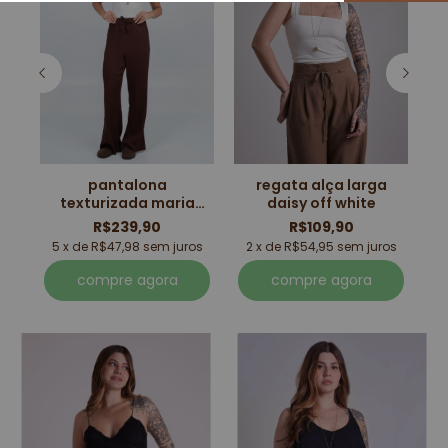
pantalona
regata alça larga
os
2
texturizada maria
daisy off white
marrom
R$239,90
R$109,90
5 x de R$47,98 sem juros
2 x de R$54,95 sem juros
compre agora
compre agora