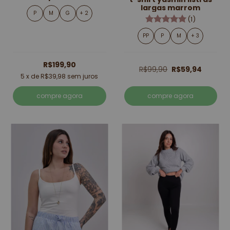
largas marrom
P
M
G
+ 2
(1)
PP
P
M
+ 3
R$199,90
R$99,90
R$59,94
5
x de
R$39,98
sem juros
compre agora
compre agora