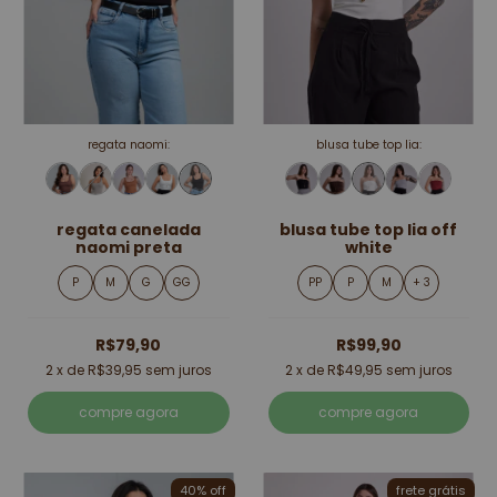
regata naomi:
blusa tube top lia:
regata canelada
blusa tube top lia off
naomi preta
white
P
M
G
GG
PP
P
M
+ 3
R$79,90
R$99,90
2
x de
R$39,95
sem juros
2
x de
R$49,95
sem juros
compre agora
compre agora
40% off
frete grátis