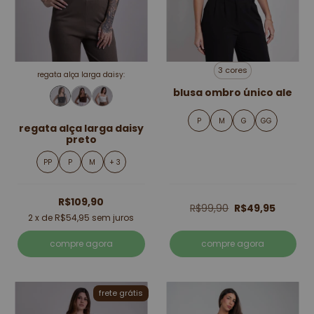
3 cores
regata alça larga daisy:
blusa ombro único ale
P
M
G
GG
regata alça larga daisy
preto
PP
P
M
+ 3
R$109,90
R$99,90
R$49,95
2
x de
R$54,95
sem juros
compre agora
compre agora
frete grátis