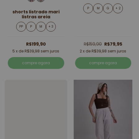
P
M
G
+ 2
shorts listrado mari
listras areia
PP
P
M
+ 3
R$199,90
R$159,90
R$79,95
5
x de
R$39,98
sem juros
2
x de
R$39,98
sem juros
compre agora
compre agora