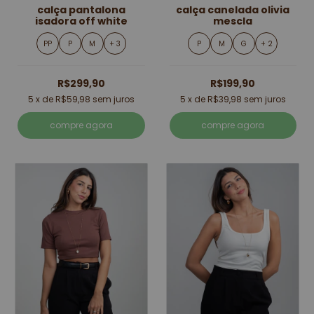
calça pantalona
calça canelada olivia
isadora off white
mescla
PP
P
M
+ 3
P
M
G
+ 2
R$299,90
R$199,90
5
x de
R$59,98
sem juros
5
x de
R$39,98
sem juros
compre agora
compre agora