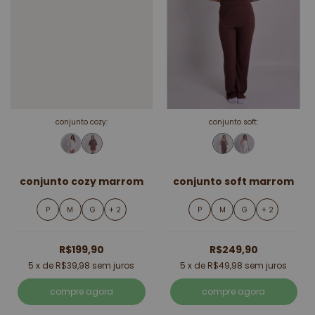
conjunto cozy:
conjunto soft:
conjunto cozy marrom
conjunto soft marrom
P
M
G
+ 2
P
M
G
+ 2
R$199,90
R$249,90
5
x de
R$39,98
sem juros
5
x de
R$49,98
sem juros
compre agora
compre agora