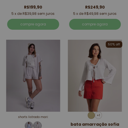
R$199,90
R$249,90
5
x de
R$39,98
sem juros
5
x de
R$49,98
sem juros
compre agora
compre agora
50% off
+1
shorts listrado mari:
bata amarração sofia