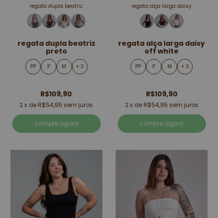
regata dupla beatriz:
regata alça larga daisy:
regata dupla beatriz
regata alça larga daisy
preto
off white
PP
P
M
+ 3
PP
P
M
+ 3
R$109,90
R$109,90
2
x de
R$54,95
sem juros
2
x de
R$54,95
sem juros
compre agora
compre agora