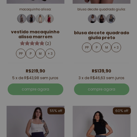
macaquinho alissa:
blusa decote quadrado giulia:
vestido macaquinho
blusa decote quadrado
alissa marrom
giulia preto
(2)
PP
P
M
+ 3
PP
P
M
+ 3
R$219,90
R$139,90
5
x de
R$43,98
sem juros
3
x de
R$46,63
sem juros
compre agora
compre agora
55% off
60% off