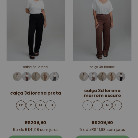
calça 3d lorena:
calça 3d lorena:
calça 3d lorena
calça 3d lorena preta
marrom escuro
PP
P
M
+ 3
PP
P
M
+ 3
R$209,90
R$209,90
5
x de
R$41,98
sem juros
5
x de
R$41,98
sem juros