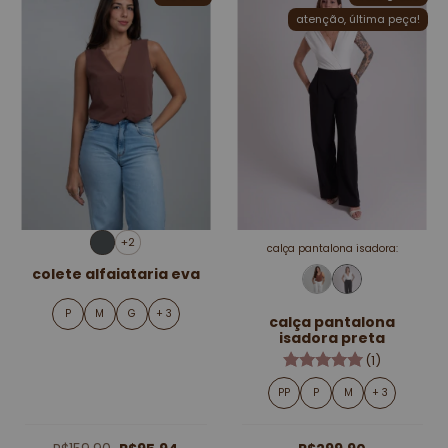
atenção, última peça!
+2
calça pantalona isadora:
colete alfaiataria eva
P
M
G
+ 3
calça pantalona
isadora preta
(1)
PP
P
M
+ 3