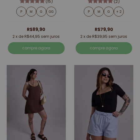
(15)
(2)
P
M
G
GG
P
M
G
+ 2
R$89,90
R$79,90
2
x de
R$44,95
sem juros
2
x de
R$39,95
sem juros
compre agora
compre agora