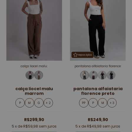
reposição
calça liocel malu:
pantalona alfaiataria florence:
calça liocel malu
pantalona alfaiataria
marrom
florence preto
P
M
G
+ 2
PP
P
M
+ 3
R$299,90
R$249,90
5
x de
R$59,98
sem juros
5
x de
R$49,98
sem juros