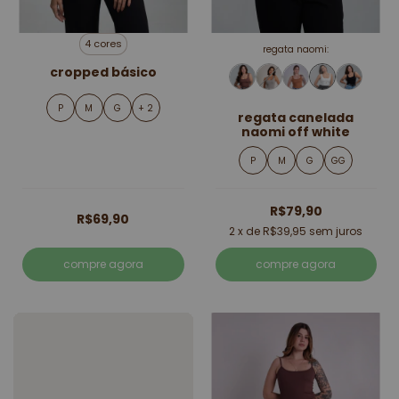
4 cores
regata naomi:
cropped básico
P
M
G
+ 2
regata canelada
naomi off white
P
M
G
GG
R$79,90
R$69,90
2
x de
R$39,95
sem juros
compre agora
compre agora