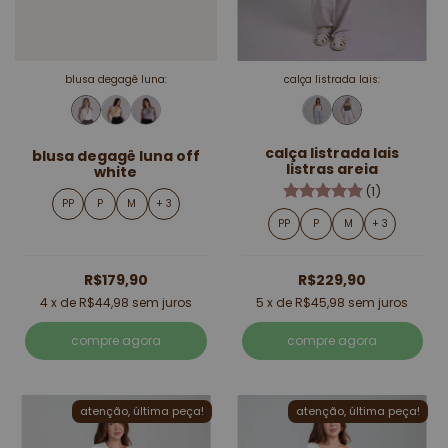
blusa degagê luna:
calça listrada lais:
calça listrada lais
blusa degagê luna off
listras areia
white
(1)
PP
P
M
+ 3
PP
P
M
+ 3
R$179,90
R$229,90
4
x de
R$44,98
sem juros
5
x de
R$45,98
sem juros
compre agora
compre agora
atenção, última peça!
atenção, última peça!