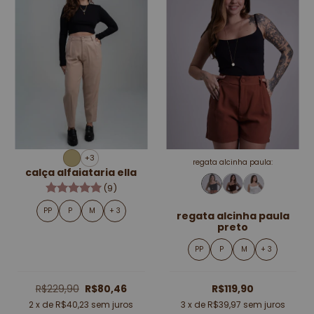
+3
regata alcinha paula:
calça alfaiataria ella
(9)
PP
P
M
+ 3
regata alcinha paula
preto
PP
P
M
+ 3
R$229,90
R$80,46
R$119,90
2
x de
R$40,23
sem juros
3
x de
R$39,97
sem juros