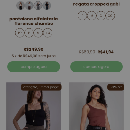
regata cropped gabi
P
M
G
GG
pantalona alfaiataria
florence chumbo
PP
P
M
+ 3
R$249,90
R$69,90
R$41,94
5
x de
R$49,98
sem juros
compre agora
compre agora
atenção, última peça!
50% off