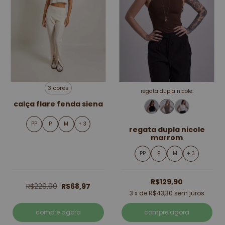
3 cores
regata dupla nicole:
calça flare fenda siena
PP
P
M
+ 3
regata dupla nicole
marrom
PP
P
M
+ 3
R$129,90
R$229,90
R$68,97
3
x de
R$43,30
sem juros
compre agora
compre agora