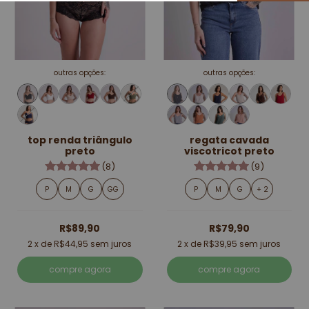
outras opções:
outras opções:
top renda triângulo
regata cavada
preto
viscotricot preto
(8)
(9)
P
M
G
GG
P
M
G
+ 2
R$89,90
R$79,90
2
x de
R$44,95
sem juros
2
x de
R$39,95
sem juros
compre agora
compre agora