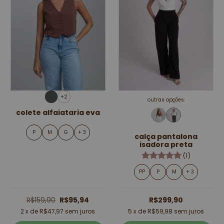
+2
outras opções:
colete alfaiataria eva
P
M
G
+ 3
calça pantalona
isadora preta
(1)
PP
P
M
+ 3
R$159,90
R$95,94
R$299,90
2
x de
R$47,97
sem juros
5
x de
R$59,98
sem juros