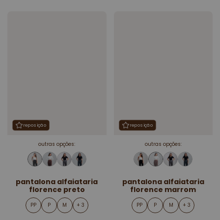
reposição
reposição
outras opções:
outras opções:
pantalona alfaiataria
pantalona alfaiataria
florence preto
florence marrom
PP
P
M
+ 3
PP
P
M
+ 3