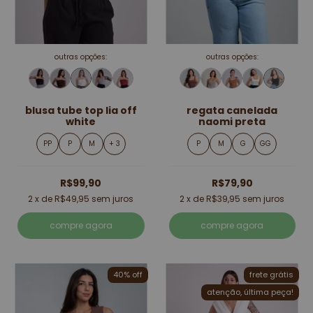
outras opções:
outras opções:
blusa tube top lia off
regata canelada
white
naomi preta
PP
P
M
+ 3
P
M
G
GG
R$99,90
R$79,90
2
x de
R$49,95
sem juros
2
x de
R$39,95
sem juros
compre agora
compre agora
40% off
frete grátis
atenção, última peça!