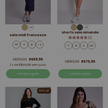
+4
+3
shorts saia amanda
saia midi francesca
(1)
PP
P
M
+ 3
P
M
G
GG
R$199,90
R$89,95
R$189,90
R$75,96
2
x de
R$44,98
sem juros
compre agora
compre agora
65% off