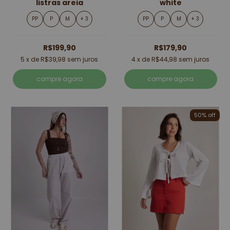
listras areia
white
PP
P
M
+ 3
PP
P
M
+ 3
R$199,90
R$179,90
5
x de
R$39,98
sem juros
4
x de
R$44,98
sem juros
compre agora
compre agora
50% off