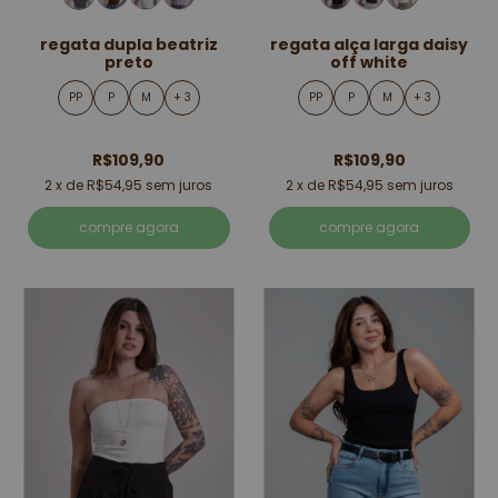
regata dupla beatriz
regata alça larga daisy
preto
off white
PP
P
M
+ 3
PP
P
M
+ 3
R$109,90
R$109,90
2
x de
R$54,95
sem juros
2
x de
R$54,95
sem juros
compre agora
compre agora