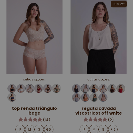
10% off
outras opções:
outras opções:
top renda triângulo
regata cavada
bege
viscotricot off white
(14)
(2)
P
M
G
GG
P
M
G
+ 2