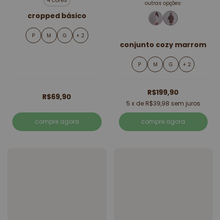
4 cores
outras opções:
cropped básico
P
M
G
+ 2
conjunto cozy marrom
P
M
G
+ 2
R$199,90
R$69,90
5
x de
R$39,98
sem juros
compre agora
compre agora