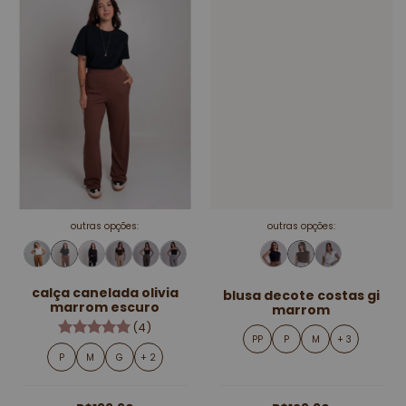
outras opções:
outras opções:
calça canelada olivia
blusa decote costas gi
marrom escuro
marrom
(4)
PP
P
M
+ 3
P
M
G
+ 2