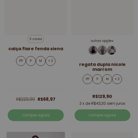
3 cores
outras opções:
calça flare fenda siena
PP
P
M
+ 3
regata dupla nicole
marrom
PP
P
M
+ 3
R$129,90
R$229,90
R$68,97
3
x de
R$43,30
sem juros
compre agora
compre agora