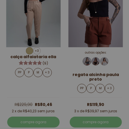
+3
outras opções:
calça alfaiataria ella
(9)
PP
P
M
+ 3
regata alcinha paula
preto
PP
P
M
+ 3
R$229,90
R$80,46
R$119,90
2
x de
R$40,23
sem juros
3
x de
R$39,97
sem juros
compre agora
compre agora