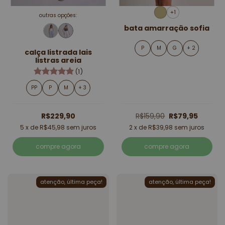
+1
outras opções:
bata amarração sofia
P
M
G
+ 2
calça listrada lais
listras areia
(1)
PP
P
M
+ 3
R$229,90
R$159,90
R$79,95
5
x de
R$45,98
sem juros
2
x de
R$39,98
sem juros
compre agora
compre agora
atenção, última peça!
atenção, última peça!