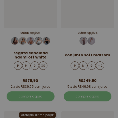
outras opções:
outras opções:
regata canelada
conjunto soft marrom
naomi off white
P
M
G
GG
P
M
G
+ 2
R$79,90
R$249,90
2
x de
R$39,95
sem juros
5
x de
R$49,98
sem juros
compre agora
compre agora
atenção, última peça!