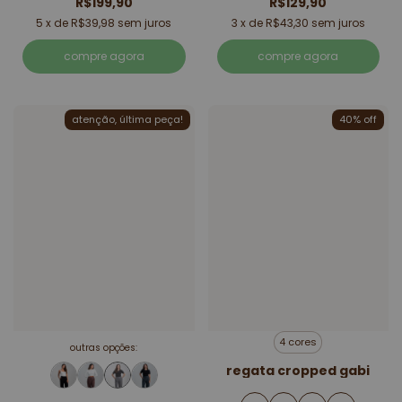
R$199,90
R$129,90
5
x de
R$39,98
sem juros
3
x de
R$43,30
sem juros
compre agora
compre agora
atenção, última peça!
40% off
4 cores
outras opções:
regata cropped gabi