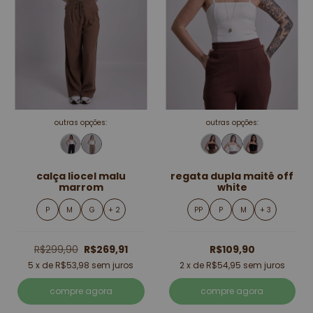
outras opções:
outras opções:
calça liocel malu
regata dupla maitê off
marrom
white
P
M
G
+ 2
PP
P
M
+ 3
R$299,90
R$269,91
R$109,90
5
x de
R$53,98
sem juros
2
x de
R$54,95
sem juros
compre agora
compre agora