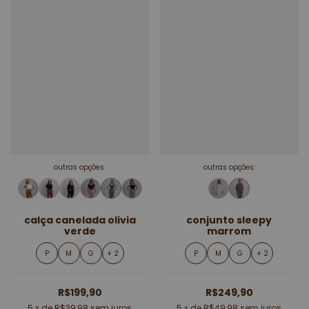
outras opções:
outras opções:
calça canelada olivia
conjunto sleepy
verde
marrom
P
M
G
+ 2
P
M
G
+ 2
R$199,90
R$249,90
5
x de
R$39,98
sem juros
5
x de
R$49,98
sem juros