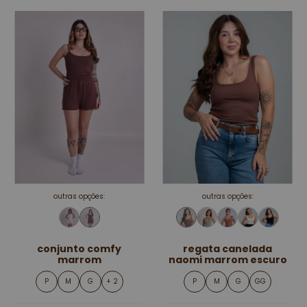
outras opções:
outras opções:
conjunto comfy
regata canelada
marrom
naomi marrom escuro
P
M
G
+ 2
P
M
G
GG