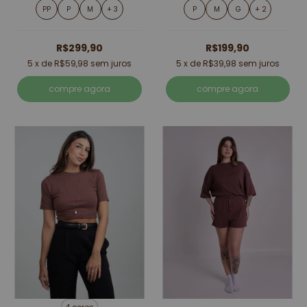
PP
P
M
+ 3
P
M
G
+ 2
R$299,90
R$199,90
5
x de
R$59,98
sem juros
5
x de
R$39,98
sem juros
compre agora
compre agora