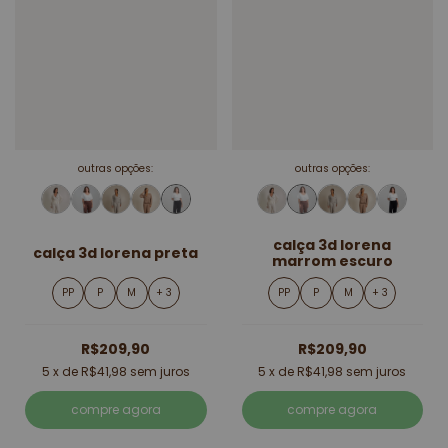
outras opções:
outras opções:
calça 3d lorena
calça 3d lorena preta
marrom escuro
PP
P
M
+ 3
PP
P
M
+ 3
R$209,90
R$209,90
5
x de
R$41,98
sem juros
5
x de
R$41,98
sem juros
compre agora
compre agora