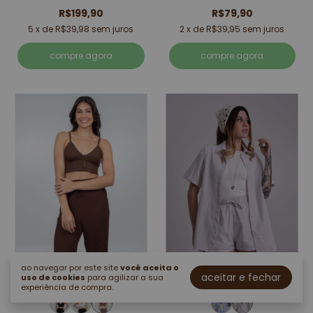
R$199,90
R$79,90
5
x de
R$39,98
sem juros
2
x de
R$39,95
sem juros
compre agora
compre agora
ao navegar por este site
você aceita o
aceitar e fechar
uso de cookies
para agilizar a sua
outras opções:
outras opções:
experiência de compra.