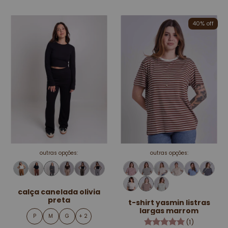
40% off
outras opções:
outras opções:
calça canelada olivia
preta
t-shirt yasmin listras
largas marrom
P
M
G
+ 2
(1)