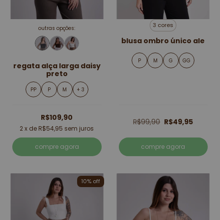
3 cores
outras opções:
blusa ombro único ale
P
M
G
GG
regata alça larga daisy
preto
PP
P
M
+ 3
R$109,90
R$99,90
R$49,95
2
x de
R$54,95
sem juros
compre agora
compre agora
10% off