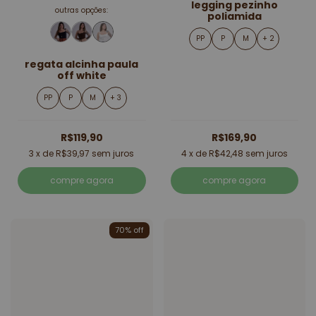
legging pezinho
outras opções:
poliamida
PP
P
M
+ 2
regata alcinha paula
off white
PP
P
M
+ 3
R$119,90
R$169,90
3
x de
R$39,97
sem juros
4
x de
R$42,48
sem juros
compre agora
compre agora
70% off