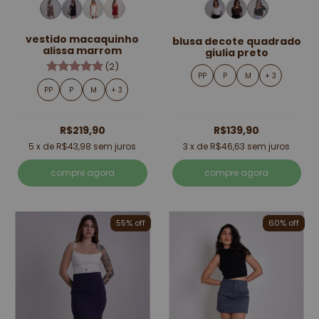
vestido macaquinho
blusa decote quadrado
alissa marrom
giulia preto
(2)
PP
P
M
+ 3
PP
P
M
+ 3
R$219,90
R$139,90
5
x de
R$43,98
sem juros
3
x de
R$46,63
sem juros
compre agora
compre agora
55% off
60% off