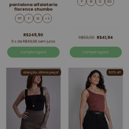
P
M
G
GG
pantalona alfaiataria
florence chumbo
PP
P
M
+ 3
R$249,90
R$69,90
R$41,94
5
x de
R$49,98
sem juros
compre agora
compre agora
atenção, última peça!
50% off