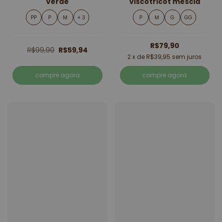
verde
viscotricot mescla
PP
P
M
+ 3
P
M
G
GG
R$79,90
R$99,90
R$59,94
2
x de
R$39,95
sem juros
compre agora
compre agora