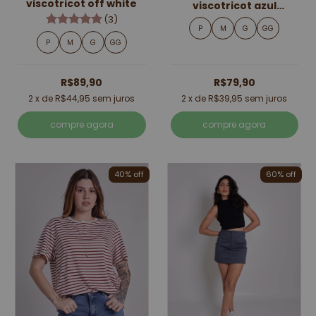
viscotricot off white
viscotricot azul
marinho
(3)
P
M
G
GG
P
M
G
GG
R$89,90
R$79,90
2
x de
R$44,95
sem juros
2
x de
R$39,95
sem juros
compre agora
compre agora
40% off
60% off