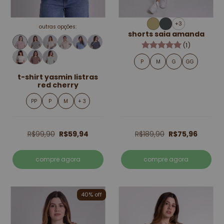
+3
outras opções:
shorts saia amanda
(1)
P
M
G
GG
t-shirt yasmin listras
red cherry
PP
P
M
+ 3
R$99,90
R$59,94
R$189,90
R$75,96
compre agora
compre agora
40% off