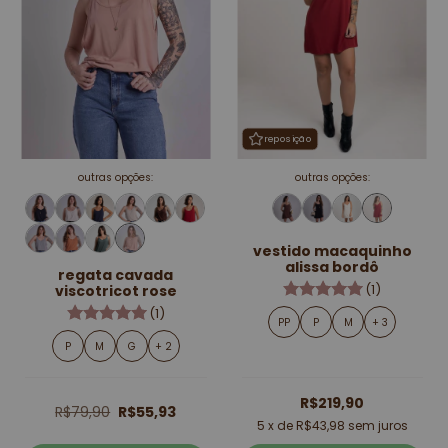
reposição
outras opções:
outras opções:
vestido macaquinho
alissa bordô
regata cavada
(1)
viscotricot rose
(1)
PP
P
M
+ 3
P
M
G
+ 2
R$219,90
R$79,90
R$55,93
5
x de
R$43,98
sem juros