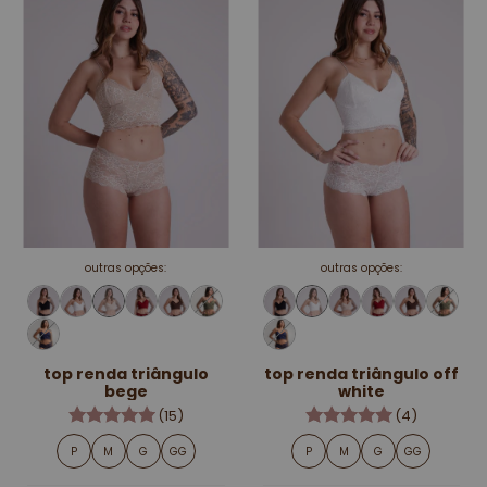
outras opções:
outras opções:
top renda triângulo
top renda triângulo off
bege
white
(15)
(4)
P
M
G
GG
P
M
G
GG