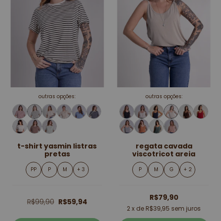
outras opções:
outras opções:
t-shirt yasmin listras
regata cavada
pretas
viscotricot areia
PP
P
M
+ 3
P
M
G
+ 2
R$79,90
R$99,90
R$59,94
2
x de
R$39,95
sem juros