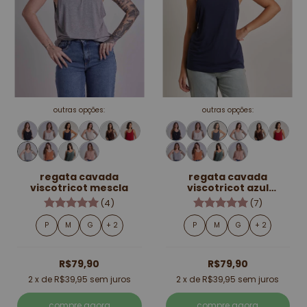
outras opções:
outras opções:
regata cavada
regata cavada
viscotricot mescla
viscotricot azul
marinho
(4)
(7)
P
M
G
+ 2
P
M
G
+ 2
R$79,90
R$79,90
2
x de
R$39,95
sem juros
2
x de
R$39,95
sem juros
compre agora
compre agora