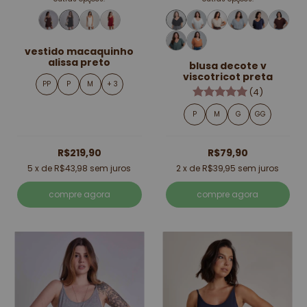
vestido macaquinho
alissa preto
blusa decote v
viscotricot preta
PP
P
M
+ 3
(4)
P
M
G
GG
R$219,90
R$79,90
5
x de
R$43,98
sem juros
2
x de
R$39,95
sem juros
compre agora
compre agora