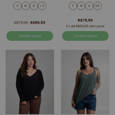
P
M
G
+ 2
P
M
G
GG
R$79,90
R$79,90
R$55,93
2
x de
R$39,95
sem juros
compre agora
compre agora