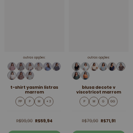
outras opções:
outras opções:
t-shirt yasmin listras
blusa decote v
marrom
viscotricot marrom
PP
P
M
+ 3
P
M
G
GG
R$99,90
R$59,94
R$79,90
R$71,91