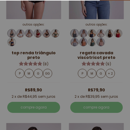
outras opções:
outras opções:
top renda triângulo
regata cavada
preto
viscotricot preto
(8)
(9)
P
M
G
GG
P
M
G
+ 2
R$89,90
R$79,90
2
x de
R$44,95
sem juros
2
x de
R$39,95
sem juros
compre agora
compre agora