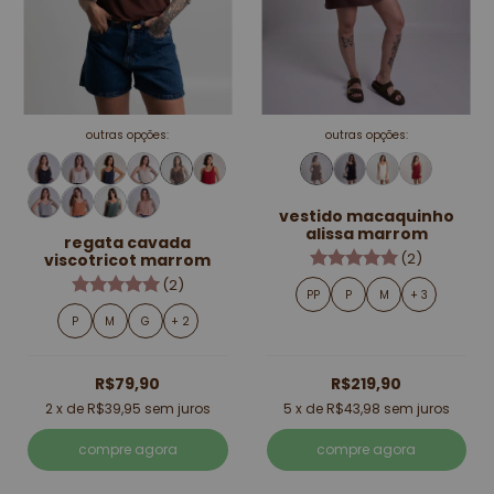
outras opções:
outras opções:
vestido macaquinho
alissa marrom
regata cavada
(2)
viscotricot marrom
(2)
PP
P
M
+ 3
P
M
G
+ 2
R$79,90
R$219,90
2
x de
R$39,95
sem juros
5
x de
R$43,98
sem juros
compre agora
compre agora