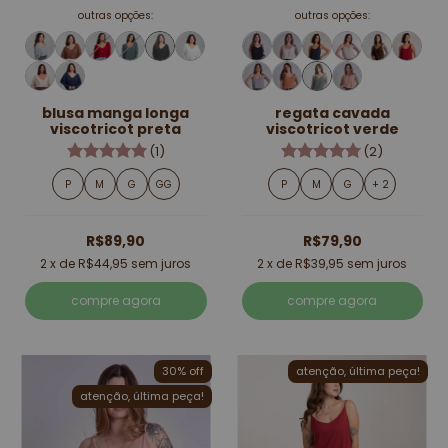
outras opções:
outras opções:
blusa manga longa
regata cavada
viscotricot preta
viscotricot verde
(1)
(2)
P
M
G
GG
P
M
G
+ 2
R$89,90
R$79,90
2
x de
R$44,95
sem juros
2
x de
R$39,95
sem juros
compre agora
compre agora
30% off
atenção, última peça!
atenção, última peça!