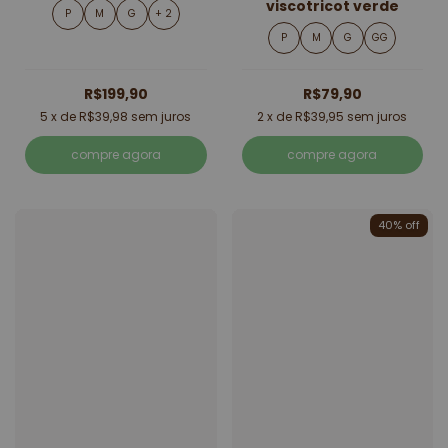
viscotricot verde
P
M
G
+ 2
P
M
G
GG
R$199,90
R$79,90
5
x de
R$39,98
sem juros
2
x de
R$39,95
sem juros
compre agora
compre agora
40% off