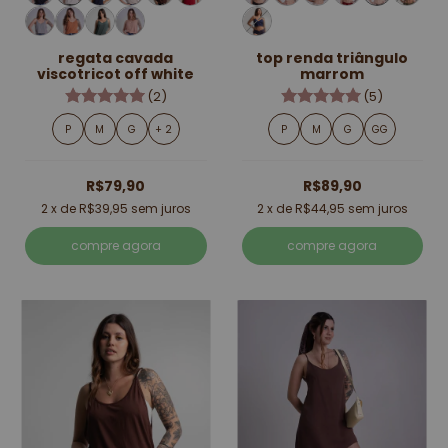
regata cavada
top renda triângulo
viscotricot off white
marrom
(2)
(5)
P
M
G
+ 2
P
M
G
GG
R$79,90
R$89,90
2
x de
R$39,95
sem juros
2
x de
R$44,95
sem juros
compre agora
compre agora