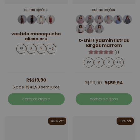
outras opções:
outras opções:
vestido macaquinho
alissa cru
t-shirt yasmin listras
largas marrom
PP
P
M
+ 3
(1)
PP
P
M
+ 3
R$219,90
R$99,90
R$59,94
5
x de
R$43,98
sem juros
compre agora
compre agora
40% off
10% off