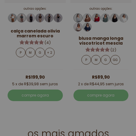
outras opções:
outras opções:
calça canelada olivia
marrom escuro
blusa manga longa
(4)
viscotricot mescla
(2)
P
M
G
+ 2
P
M
G
GG
R$199,90
R$89,90
5
x de
R$39,98
sem juros
2
x de
R$44,95
sem juros
compre agora
compre agora
os mais amados