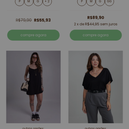
P
M
G
+ 2
P
M
G
GG
R$89,90
R$79,90
R$55,93
2
x de
R$44,95
sem juros
compre agora
compre agora
outras opções:
outras opções: